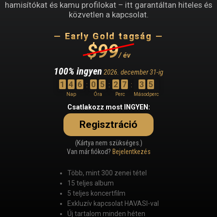
hamisítókat és kamu profilokat – itt garantáltan hiteles és
közvetlen a kapcsolat.
— Early Gold tagság —
$99
/ év
100% ingyen
2026. december 31-ig
1
4
6
0
5
2
7
3
5
:
:
:
Nap
Óra
Perc
Másodperc
Countdown
Csatlakozz most INGYEN:
ends
Regisztráció
in
146
(Kártya nem szükséges.)
days,
Van már fiókod?
Bejelentkezés
5
hours,
Több, mint 300 zenei tétel
and
15 teljes album
27
5 teljes koncertfilm
minutes.
Exkluzív kapcsolat HAVASI-val
Új tartalom minden héten