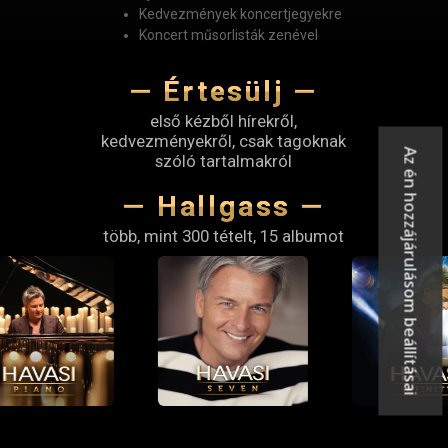
Kedvezmények koncertjegyekre
Koncert műsorlisták zenével
— Értesülj —
első kézből hírekről,
kedvezményekről, csak tagoknak
Az én hozzájárulásom beállításai
szóló tartalmakról
— Hallgass —
több, mint 300 tételt, 15 albumot